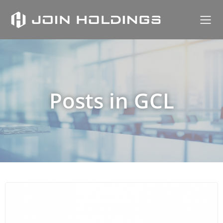
内
容
を
ス
キ
ッ
プ
Posts in GCL