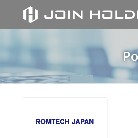
内
容
を
ス
キ
ッ
プ
Po