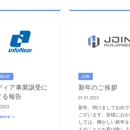
ONEAR
JOIN
ディア事業譲受に
新年のご挨拶
する報告
01.01.2023
.2023
新年、明けましておめで
ございます。皆様におか
 more
しては、輝かしい新年を
えのこととお喜び申し上