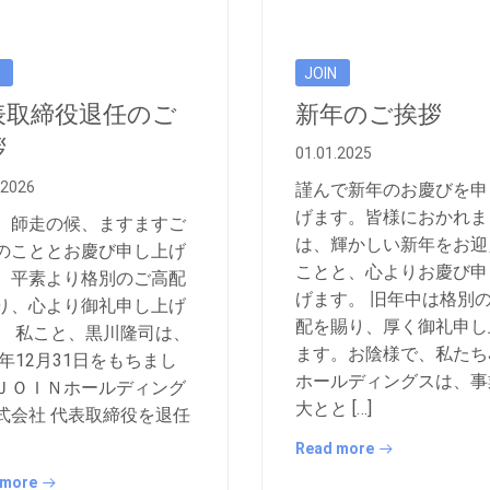
JOIN
表取締役退任のご
新年のご挨拶
拶
01.01.2025
.2026
謹んで新年のお慶びを申
げます。皆様におかれま
 師走の候、ますますご
は、輝かしい新年をお迎
のこととお慶び申し上げ
ことと、心よりお慶び申
。平素より格別のご高配
げます。 旧年中は格別
り、心より御礼申し上げ
配を賜り、厚く御礼申し
。 私こと、黒川隆司は、
ます。お陰様で、私たちJ
5年12月31日をもちまし
ホールディングスは、事
ＪＯＩＮホールディング
大とと […]
式会社 代表取締役を退任
Read more
 more