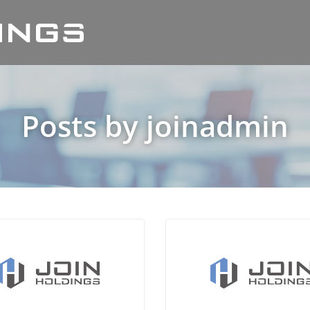
Posts by
joinadmin