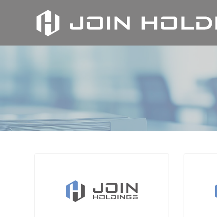
内
容
を
ス
キ
ッ
プ