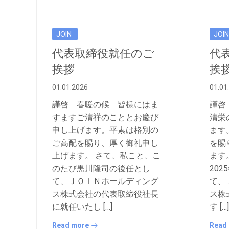
JOIN
JOIN
代表取締役就任のご
代
挨拶
挨
01.01.2026
01.01
謹啓 春暖の候 皆様にはま
謹啓
すますご清祥のこととお慶び
清栄
申し上げます。平素は格別の
ます
ご高配を賜り、厚く御礼申し
を賜
上げます。 さて、私こと、こ
ます
のたび黒川隆司の後任とし
202
て、ＪＯＩＮホールディング
て、
ス株式会社の代表取締役社長
ス株
に就任いたし […]
す […]
Read more
Read