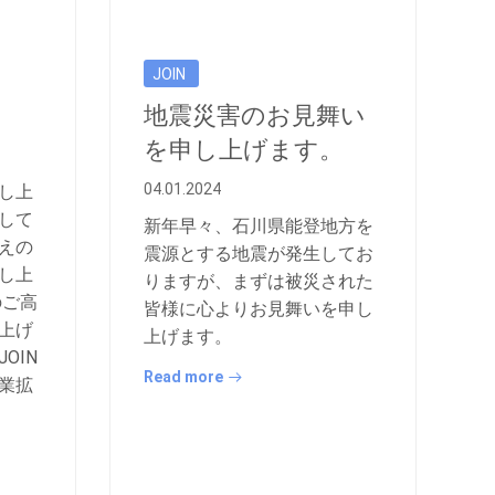
JOIN
地震災害のお見舞い
を申し上げます。
04.01.2024
し上
して
新年早々、石川県能登地方を
えの
震源とする地震が発生してお
し上
りますが、まずは被災された
のご高
皆様に心よりお見舞いを申し
上げ
上げます。
OIN
Read more
業拡