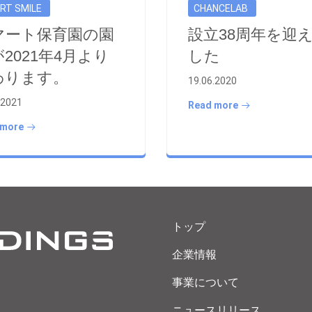
RT SMILE
CHANCELAB
マート保育園の園
設立38周年を迎
2021年4月より
した
わります。
19.06.2020
.2021
Read more
 more
トップ
企業情報
事業について
ニュースリリース