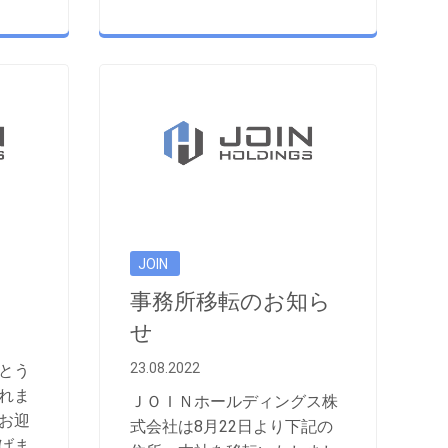
JOIN
事務所移転のお知ら
せ
23.08.2022
とう
れま
ＪＯＩＮホールディングス株
お迎
式会社は8月22日より下記の
げま